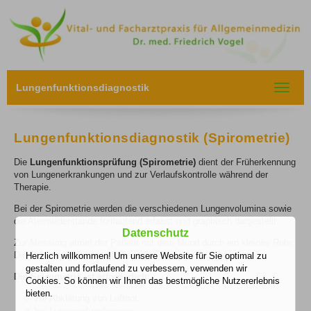
Lungenfunktionsdiagnostik
Toggle
navigat
Lungenfunktionsdiagnostik (Spirometrie)
Die
Lungenfunktionsprüfung (Spirometrie)
dient der Früherkennung
von Lungenerkrankungen und zur Verlaufskontrolle während der
Therapie.
Bei der Spirometrie werden die verschiedenen Lungenvolumina sowie
die Atemwiderstände fortlaufend erfasst und graphisch dargestellt.
Datenschutz
Zur Messung atmet der Patient mit dem Mund durch ein kleines Rohr.
Die Daten werden anschließend per Computer ausgewertet.
Herzlich willkommen! Um unsere Website für Sie optimal zu
gestalten und fortlaufend zu verbessern, verwenden wir
Die Spirometrie ist erforderlich:
Cookies. So können wir Ihnen das bestmögliche Nutzererlebnis
bieten.
zur Abklärung von Luftnot