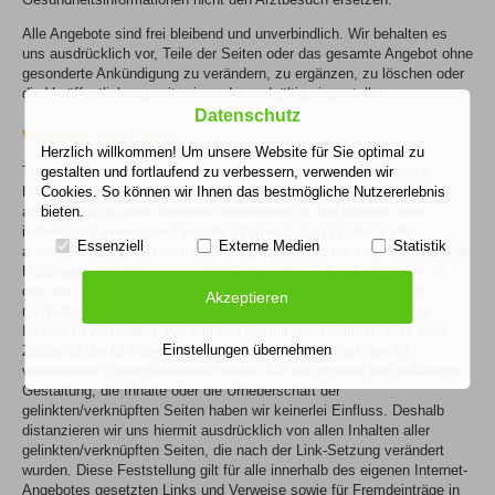
Alle Angebote sind frei bleibend und unverbindlich. Wir behalten es
uns ausdrücklich vor, Teile der Seiten oder das gesamte Angebot ohne
gesonderte Ankündigung zu verändern, zu ergänzen, zu löschen oder
die Veröffentlichung zeitweise oder endgültig einzustellen.
Datenschutz
Verweise und Links
Herzlich willkommen! Um unsere Website für Sie optimal zu
gestalten und fortlaufend zu verbessern, verwenden wir
Trotz sorgfältiger Kontrolle externer Links übernehmen wir keine
Cookies. So können wir Ihnen das bestmögliche Nutzererlebnis
Haftung für deren Inhalte. Für den Inhalt verlinkter Stellen sind
bieten.
ausschließlich deren Betreiber verantwortlich. Bei direkten oder
indirekten Verweisen auf fremde Internet-Seiten ("Links"), die
Essenziell
Externe Medien
Statistik
außerhalb des Verantwortungsbereiches des Autors liegen, würde eine
Haftungsverpflichtung ausschließlich in dem Fall in Kraft treten, in
dem wir von den Inhalten Kenntnis hätten und es uns technisch
Akzeptieren
möglich und zumutbar wäre, die Nutzung im Falle rechtswidriger
Inhalte zu verhindern. Wir erklären hiermit ausdrücklich, dass zum
Einstellungen übernehmen
Zeitpunkt der Link-Setzung keine illegalen Inhalte auf den zu
verlinkenden Seiten erkennbar waren. Auf die aktuelle und zukünftige
Gestaltung, die Inhalte oder die Urheberschaft der
gelinkten/verknüpften Seiten haben wir keinerlei Einfluss. Deshalb
distanzieren wir uns hiermit ausdrücklich von allen Inhalten aller
gelinkten/verknüpften Seiten, die nach der Link-Setzung verändert
wurden. Diese Feststellung gilt für alle innerhalb des eigenen Internet-
Angebotes gesetzten Links und Verweise sowie für Fremdeinträge in