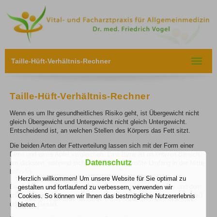
Taille-Hüft-Verhältnis-Rechner
Toggle
navigat
Taille-Hüft-Verhältnis-Rechner
Wenn es um Ihr gesundheitliches Risiko geht, ist Übergewicht nicht
gleich Übergewicht und Untergewicht nicht gleich Untergewicht.
Entscheidend ist, an welchen Stellen des Körpers das Fett sitzt.
Die beiden Arten der Fettverteilung lassen sich mit der Form einer
Birne und eines Apfel vergleichen. Eine Birne ist im unteren Bereich
Datenschutz
am dicksten, während sich beim Apfel der größte Umfang in der Mitte
befindet.
Herzlich willkommen! Um unsere Website für Sie optimal zu
Der Taillenumfang wird in der Mitte zwischen Beckenkamm und dem
gestalten und fortlaufend zu verbessern, verwenden wir
unteren Rippenbogen gemessen. Der Hüftumfang ist das größte Maß
Cookies. So können wir Ihnen das bestmögliche Nutzererlebnis
über dem Gesäß.
bieten.