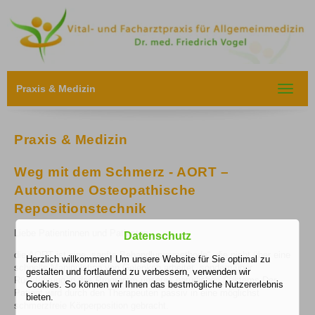
Praxis & Medizin
Toggle
navigat
Praxis & Medizin
Weg mit dem Schmerz - AORT –
Autonome Osteopathische
Repositionstechnik
Liebe Patientinnen und Patienten,
Datenschutz
die AORT ist eine „sanfte Behandlungsmethode“, die nicht über eine
Herzlich willkommen! Um unsere Website für Sie optimal zu
schnelle Manipulation von Gelenken arbeitet, sondern über
gestalten und fortlaufend zu verbessern, verwenden wir
Rückführung in das Programm unseres natürlichen Systems.Der
Cookies. So können wir Ihnen das bestmögliche Nutzererlebnis
Patient wird durch den Therapeuten passiv in eine möglichst
bieten.
schmerzfreie Körperposition gebracht.