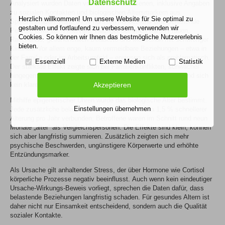
Datenschutz
Analysiert wurden Daten von 2.345 Erwachsenen, inklusive Angaben
zu sozialen Kontakten und biologischen Altersmarkern aus
Herzlich willkommen! Um unsere Website für Sie optimal zu
Speichelproben. Rund 30 % nannten mindestens eine belastende
gestalten und fortlaufend zu verbessern, verwenden wir
Person, etwa 10 % mehrere. Häufiger betroffen waren Frauen,
Cookies. So können wir Ihnen das bestmögliche Nutzererlebnis
Rauchende, gesundheitlich Belastete und Menschen mit schwieriger
bieten.
Kindheit. Vor allem enge, kaum vermeidbare Beziehungen – etwa in
der Familie oder im Arbeitsumfeld – erwiesen sich als problematisch.
Essenziell
Externe Medien
Statistik
Der stärkste Effekt zeigte sich bei Familienkonflikten, schwächer
hingegen bei Kollegen oder Nachbarn. Für Partnerschaften fand sich
kein klarer Zusammenhang.
Akzeptieren
Mithilfe epigenetischer Uhren wurde das biologische Alter bestimmt.
Einstellungen übernehmen
Jede zusätzliche belastende Person war mit etwa 1,5 % schnellerer
Alterung pro Jahr verbunden; Betroffene waren im Schnitt rund neun
Monate „älter“ als Vergleichspersonen. Die Effekte sind klein, können
sich aber langfristig summieren. Zusätzlich zeigten sich mehr
psychische Beschwerden, ungünstigere Körperwerte und erhöhte
Entzündungsmarker.
Als Ursache gilt anhaltender Stress, der über Hormone wie Cortisol
körperliche Prozesse negativ beeinflusst. Auch wenn kein eindeutiger
Ursache-Wirkungs-Beweis vorliegt, sprechen die Daten dafür, dass
belastende Beziehungen langfristig schaden. Für gesundes Altern ist
daher nicht nur Einsamkeit entscheidend, sondern auch die Qualität
sozialer Kontakte.