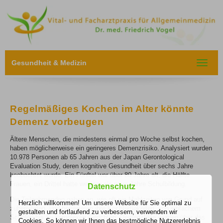
Gesundheit & Medizin
Toggle
navigat
Regelmäßiges Kochen im Alter könnte
Demenz vorbeugen
Ältere Menschen, die mindestens einmal pro Woche selbst kochen,
haben möglicherweise ein geringeres Demenzrisiko. Analysiert wurden
10.978 Personen ab 65 Jahren aus der Japan Gerontological
Evaluation Study, deren kognitive Gesundheit über sechs Jahre
beobachtet wurde. Ein Fünftel war über 80 Jahre alt, die Hälfte
Frauen, ein Drittel hatte weniger als neun Jahre Schulbildung.
Datenschutz
Die Teilnehmenden gaben an, wie oft sie Mahlzeiten von Grund auf
Herzlich willkommen! Um unsere Website für Sie optimal zu
zubereiteten, und bewerteten ihre Kochfertigkeiten, von einfachem
gestalten und fortlaufend zu verbessern, verwenden wir
Schälen bis zu komplexen Gerichten. Demenzfälle wurden über das
Cookies. So können wir Ihnen das bestmögliche Nutzererlebnis