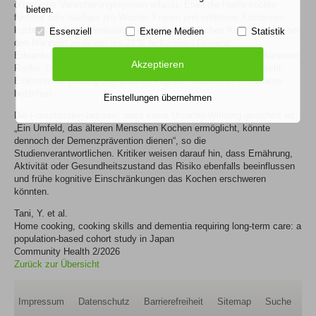
öffentliche Versicherungssystem erfasst. Etwa die Hälfte kochte
bieten.
fünfmal oder häufiger pro Woche. Frauen und erfahrene Köchinnen
kochten häufiger. Mindestens einmal wöchentliches Kochen führte bei
Essenziell
Externe Medien
Statistik
den Männern zu einem um 23 % reduzierten Demenz-
Erkrankungsrisiko und bei den Frauen zu einem um 27 % reduzierten
Akzeptieren
Risiko. Die Effekte blieben nach Berücksichtigung von Lebensstil,
Einkommen, Bildung und anderen kognitiv förderlichen Aktivitäten
bestehen.
Einstellungen übernehmen
Die Forschenden betonen, dass keine Ursache-Wirkung gesichert ist.
„Ein Umfeld, das älteren Menschen Kochen ermöglicht, könnte
dennoch der Demenzprävention dienen“, so die
Studienverantwortlichen. Kritiker weisen darauf hin, dass Ernährung,
Aktivität oder Gesundheitszustand das Risiko ebenfalls beeinflussen
und frühe kognitive Einschränkungen das Kochen erschweren
könnten.
Tani, Y. et al.
Home cooking, cooking skills and dementia requiring long-term care: a
population-based cohort study in Japan
Community Health 2/2026
Zurück zur Übersicht
Impressum
Datenschutz
Barrierefreiheit
Sitemap
Suche