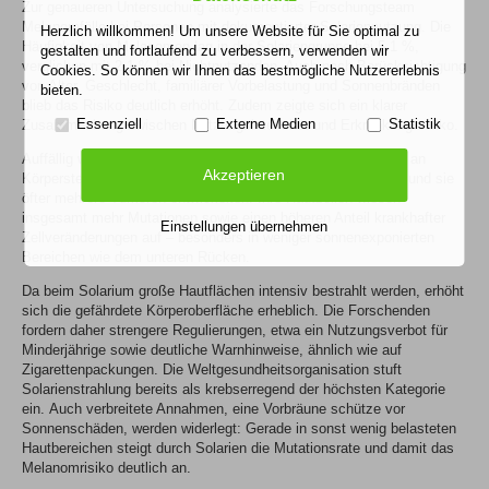
Zur genaueren Untersuchung analysierte das Forschungsteam
Melanomfälle bei Personen mit dokumentierter Solariennutzung. Die
Herzlich willkommen! Um unsere Website für Sie optimal zu
Häufigkeit von Melanomen lag in der Solariengruppe bei 5,1 %,
gestalten und fortlaufend zu verbessern, verwenden wir
verglichen mit 2,1 % bei Nichtnutzenden. Auch nach Berücksichtigung
Cookies. So können wir Ihnen das bestmögliche Nutzererlebnis
von Alter, Geschlecht, familiärer Vorbelastung und Sonnenbränden
bieten.
blieb das Risiko deutlich erhöht. Zudem zeigte sich ein klarer
Essenziell
Externe Medien
Statistik
Zusammenhang zwischen Nutzungsintensität und Erkrankungsrisiko.
Auffällig war, dass Melanome bei Solariennutzenden häufiger an
Akzeptieren
Körperstellen mit geringer natürlicher UV-Belastung auftraten und sie
öfter mehrere Tumoren entwickelten. Ihre Hautzellen wiesen
insgesamt mehr Mutationen sowie einen höheren Anteil krankhafter
Einstellungen übernehmen
Zellveränderungen auf – besonders in weniger sonnenexponierten
Bereichen wie dem unteren Rücken.
Da beim Solarium große Hautflächen intensiv bestrahlt werden, erhöht
sich die gefährdete Körperoberfläche erheblich. Die Forschenden
fordern daher strengere Regulierungen, etwa ein Nutzungsverbot für
Minderjährige sowie deutliche Warnhinweise, ähnlich wie auf
Zigarettenpackungen. Die Weltgesundheitsorganisation stuft
Solarienstrahlung bereits als krebserregend der höchsten Kategorie
ein. Auch verbreitete Annahmen, eine Vorbräune schütze vor
Sonnenschäden, werden widerlegt: Gerade in sonst wenig belasteten
Hautbereichen steigt durch Solarien die Mutationsrate und damit das
Melanomrisiko deutlich an.